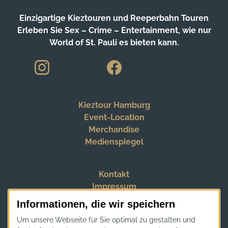
Einzigartige Kieztouren und Reeperbahn Touren
Erleben Sie Sex – Crime – Entertainment, wie nur
World of St. Pauli es bieten kann.
Kieztour Hamburg
Event-Location
Merchandise
Medienspiegel
Kontakt
Impressum
Datenschutz
Informationen, die wir speichern
Zahlungsarten
Um unsere Webseite für Sie optimal zu gestalten und
AGB