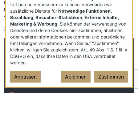
teilnehmen möchten, füllen Sie bitte das
nachfolgende
fortlaufend verbessern zu können, verwenden wir
Formular
aus – wir setzen uns umgehend mit Ihnen in
zusätzliche Dienste für
Notwendige Funktionen,
Verbindung.
Bezahlung, Besucher-Statistiken, Externe Inhalte,
Marketing & Werbung
. Sie können der Verwendung von
Diensten und deren Cookies hier zustimmen, ablehnen
oder weitere Informationen bekommen und persönliche
Einstellungen vornehmen. Wenn Sie auf "Zustimmen"
📆 Wann finden die Events
klicken, willigen Sie zugleich gem. Art. 49 Abs. 1 S. 1 lit. a
DSGVO ein, dass Ihre Daten in den USA verarbeitet
statt?
werden.
Immer am 1. Samstag im Monat
Anpassen
Ablehnen
Zustimmen
🕖
19:00 – 24:00 Uhr
📅
Gesonderte Termine sind auf Anfrage
möglich!
💸 Kostenbeitrag
EUR 320,– pro Person (inkl. MwSt.)